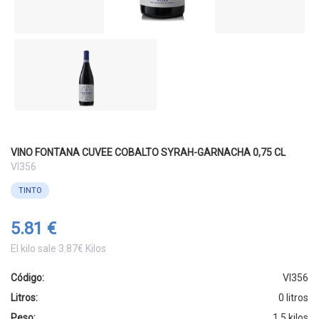
VINO FONTANA CUVEE COBALTO SYRAH-GARNACHA 0,75 CL
VI356
TINTO
5.81 €
El kilo sale 3.87€ Kilos
Código:
VI356
Litros:
0 litros
Peso:
1.5 kilos