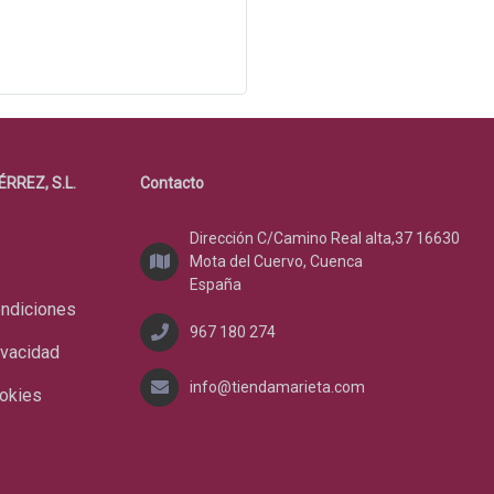
ÉRREZ, S.L.
Contacto
Dirección C/Camino Real alta,37 16630
Mota del Cuervo, Cuenca
España
ondiciones
967 180 274
ivacidad
info@tiendamarieta.com
ookies