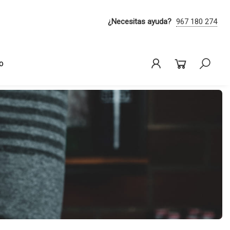
¿Necesitas ayuda?
967 180 274
o
Iniciar sesi
Bus