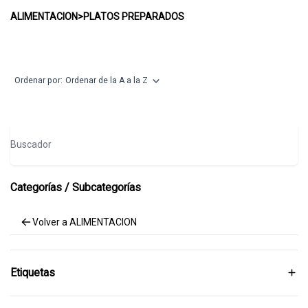
PLATOS PREPARADOS
ALIMENTACION
>
PLATOS PREPARADOS
Ordenar por:
Ordenar de la A a la Z
Buscador
Categorías / Subcategorías
Volver a ALIMENTACION
Etiquetas