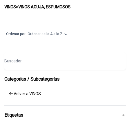
VINOS AGUJA, ESPUMOSOS
VINOS
>
VINOS AGUJA, ESPUMOSOS
Ordenar por:
Ordenar de la A a la Z
Buscador
Categorías / Subcategorías
Volver a VINOS
Etiquetas