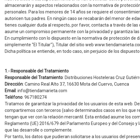
almacenarán y aspectos relacionados con la normativa de protección 
personales. Para los menores de 14 años se requiere el consentimien
autoricen tus padres. En ningún caso se recabarán del menor de edad d
tienes cualquier duda al respecto, por favor, contacta a través de la
asume un compromiso permanente con la privacidad y garantiza las m
En cumplimiento con lo dispuesto en la normativa de protección de da
simplemente "El Titular"), Titular del sitio web www.tiendamarieta.com
Dicha política se entiende, en todo caso, sin perjuicio de los dispues
1.- Responsable del Tratamiento
Responsable del Tratamiento
:
Distribuciones Hosteleras Cruz Gutiérr
Dirección
:
Camino Real Alto 37, 16630 Mota del Cuervo, Cuenca
Email
:
info@tiendamarieta.com
Teléfono
:
967180274
Tratamos de garantizar la privacidad de los usuarios de esta web. D
compartiremos con terceros (salvo determinados casos en los que res
tengan que ver con la relación mercantil. Esta entidad asume los com
Reglamento (UE) 2016/679 del Parlamento Europeo y del Consejo y 
que las desarrolle o complemente.
Por tanto, los datos que pudieran solicitarse a los usuarios del pres