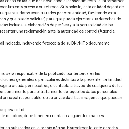
ellos casos en los que nos haya dado el consentimiento, le informamos
entimiento previo a su retirada. Si lo solicita, esta entidad dejará de
ra que sus datos sean tratados por otra entidad, facilitando esta
ción y que puede solicitar) para que pueda ejercitar sus derechos de
as incluída la elaboración de perfiles y a la portabilidad de los
resentar una reclamación ante la autoridad de control (Agencia
email indicado, incluyendo fotocopia de su DNI/NIF o documento
r no será responsable de lo publicado por terceros en las
ciones generales o particulares distintas a la presente. La Entidad
a página creada por nosotros, o contacta a través de cualquiera de los
u consentimiento para el tratamiento de aquellos datos personales
s el principal responsable de su privacidad. Las imágenes que puedan
 su privacidad.
ante nosotros, debe tener en cuenta los siguientes matices:
ntarios publicados en la propia página. Normalmente, este derecho