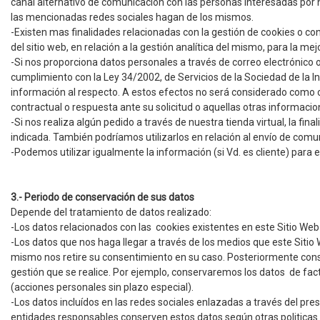
canal alternativo de comunicación con las personas interesadas por 
las mencionadas redes sociales hagan de los mismos.
-Existen mas finalidades relacionadas con la gestión de cookies o co
del sitio web, en relación a la gestión analítica del mismo, para la mej
-Si nos proporciona datos personales a través de correo electrónico o
cumplimiento con la Ley 34/2002, de Servicios de la Sociedad de la In
información al respecto. A estos efectos no será considerado como c
contractual o respuesta ante su solicitud o aquellas otras informacio
-Si nos realiza algún pedido a través de nuestra tienda virtual, la fin
indicada. También podríamos utilizarlos en relación al envío de comu
-Podemos utilizar igualmente la información (si Vd. es cliente) par
3.- Periodo de conservación de sus datos
Depende del tratamiento de datos realizado:
-Los datos relacionados con las cookies existentes en este Sitio Web 
-Los datos que nos haga llegar a través de los medios que este Sitio 
mismo nos retire su consentimiento en su caso. Posteriormente conse
gestión que se realice. Por ejemplo, conservaremos los datos
de fact
(acciones personales sin plazo especial).
-Los datos incluídos en las redes sociales enlazadas a través del pr
entidades responsables conserven estos datos según otras politicas