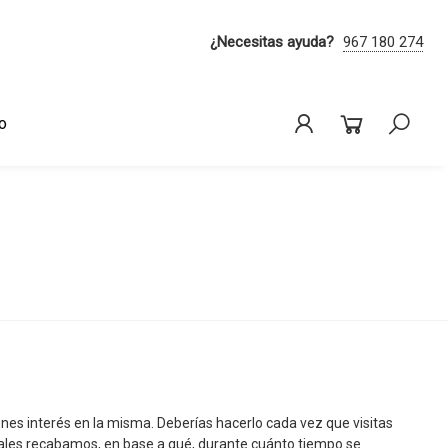
¿Necesitas ayuda?
967 180 274
o
Iniciar sesi
Bus
nes interés en la misma. Deberías hacerlo cada vez que visitas
onales recabamos, en base a qué, durante cuánto tiempo se