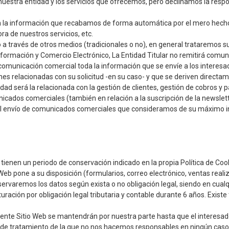
nuestra entidad y los servicios que ofrecemos, pero declinamos la res
n la información que recabamos de forma automática por el mero hecho de
ora de nuestros servicios, etc.
 a través de otros medios (tradicionales o no), en general trataremos su
formación y Comercio Electrónico, La Entidad Titular no remitirá comuni
omunicación comercial toda la información que se envíe a los interesad
nes relacionadas con su solicitud -en su caso- y que se deriven directam
alidad será la relacionada con la gestión de clientes, gestión de cobros y
nicados comerciales (también en relación a la suscripción de la newslet
a el envío de comunicados comerciales que consideramos de su máximo i
tienen un periodo de conservación indicado en la propia Política de Coo
Web pone a su disposición (formularios, correo electrónico, ventas reali
rvaremos los datos según exista o no obligación legal, siendo en cualq
uración por obligación legal tributaria y contable durante 6 años. Existe
esente Sitio Web se mantendrán por nuestra parte hasta que el interesad
 de tratamiento de la que no nos hacemos responsables en ningún caso