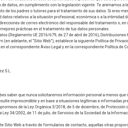
de datos, en cumplimiento con la legislación vigente. Te animamos a le
to de los padres o tutores para el tratamiento de sus datos. Si eres me
atos relativos a la situación profesional, económica o a la intimidad de
s direcciones de correo electrónico del responsable del tratamiento o, e
ejores prácticas en el tratamiento de tus datos personales.
tos (Reglamento UE 2016/679, de 27 de abril de 2016), Distribuciones Ho
 (en adelante, el “Sitio Web”), establece la siguiente Política de Privac
to en el correspondiente Aviso Legal y en la correspondiente Política de C
ez S.L.
ebes saber que nunca solicitaremos información personal a menos que re
ulte imprescindible y en base a situaciones legítimas e informadas pr
promisos de la Ley Orgánica 3/2018, de 5 de diciembre, de Protección d
la
Ley 34/2002, de 11 de julio, de Servicios de la Sociedad de la Informa
ente Sitio Web a través de formularios de contacto, aquellas otras propo