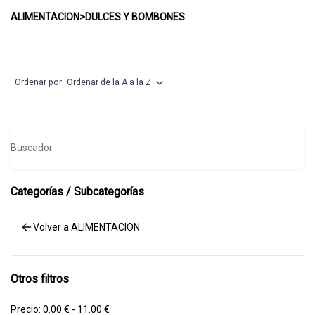
DULCES Y BOMBONES
ALIMENTACION
>
DULCES Y BOMBONES
Ordenar por:
Ordenar de la A a la Z
Buscador
Categorías / Subcategorías
Volver a ALIMENTACION
Otros filtros
Precio:
0.00 € - 11.00 €