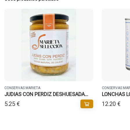
CONSERVAS MARIETA
CONSERVAS MAR
JUDIAS CON PERDIZ DESHUESADA
LONCHAS LO
M.SELECCION
MARIETA
5.25 €
12.20 €
Buscador